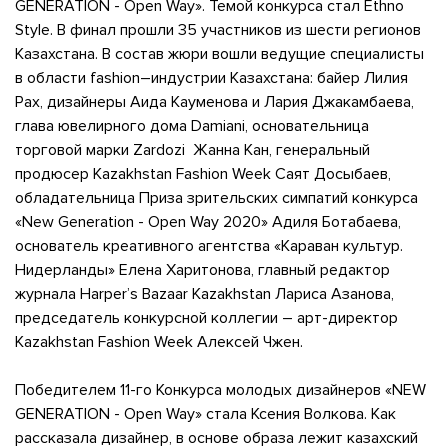
GENERATION - Open Way». Темой конкурса стал Ethno
Style. В финал прошли 35 участников из шести регионов
Казахстана. В состав жюри вошли ведущие специалисты ​
в области fashion–индустрии Казахстана: байер Лилия
Рах, дизайнеры Аида Кауменова и Лария Джакамбаева,
глава ювелирного дома Damiani, основательница
торговой марки Zardozi ​ Жанна Кан, генеральный
продюсер Kazakhstan Fashion Week Саят Досыбаев,
обладательница Приза зрительских симпатий конкурса
«New Generation - Open Way 2020» Адиля Ботабаева,
основатель креативного агентства «Караван культур.
Нидерланды» Елена Харитонова, главный редактор
журнала Harper’s Bazaar Kazakhstan Лариса Азанова,
председатель конкурсной коллегии – арт-директор
Kazakhstan Fashion Week Алексей Чжен.
Победителем 11-го Конкурса молодых дизайнеров «NEW
GENERATION - Open Way» стала Ксения Волкова. Как
рассказала дизайнер, в основе образа лежит казахский