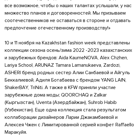
все возможное, чтобы о наших талантах услышали, у нас
множество планов и договоренностей. Мы призываем
соотечественников не оставаться в стороне и отдавать
предпочтение отечественному производству!»
10 и 11 ноября на Kazakhstan fashion week представлены
коллекции сезона осень/зима 2022 -2023 казахстанских
и зарубежных брендов: Aida KaumeNOVA, Alex Chzhen,
Lariya School, ARUNAZ Tamara Lamanukaeva, Zardozi,
ASHERI бренд родных сестер Алии Санбаевой и Айгуль
Беккалиевой, Адиля Ботабаева с брендом YANG LAIN,
ShakerBAY, TriNiti. А также в KFW приняли участие
зарубежные дома моды; QOORCHAQ и Zalkar
(Кыргызстан), Uventa (Азердбайжан), Suhrob Habib
(Узбекистан). Еще одна коллекция стала результатом
коллаборации дизайнеров Ларии Джакамбаевой и
Алексея Чжен с Лимитированной серией конфет Raffaello
Маракуйя.