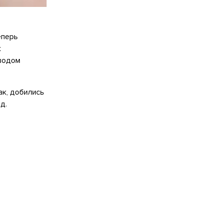
еперь
к
оводом
ак, добились
д.