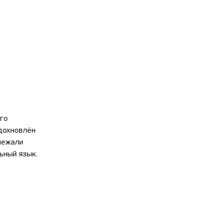
го
вдохновлён
 лежали
ьный язык.