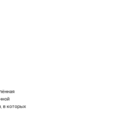
влённая
нной
, в которых