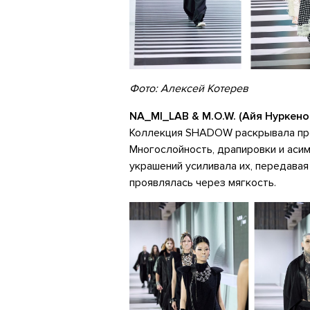
Фото: Алексей Котерев
NA_MI_LAB & M.O.W. (Айя Нуркен
Коллекция SHADOW раскрывала прос
Многослойность, драпировки и аси
украшений усиливала их, передавая
проявлялась через мягкость.