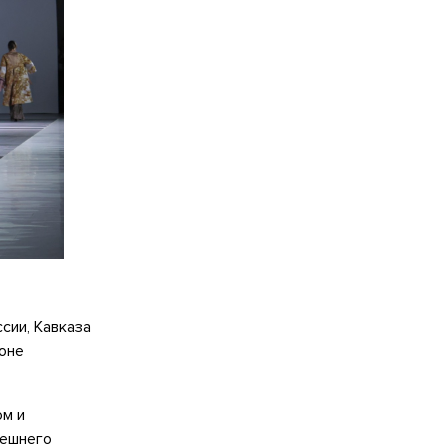
сии, Кавказа
зоне
ом и
нешнего