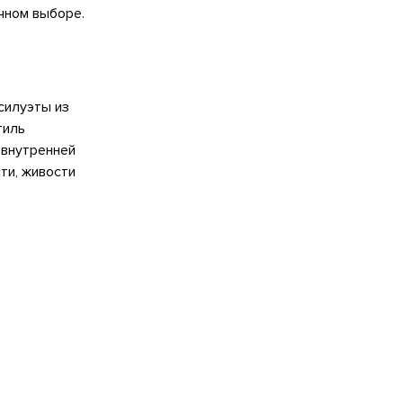
ичном выборе.
силуэты из
тиль
 внутренней
ти, живости