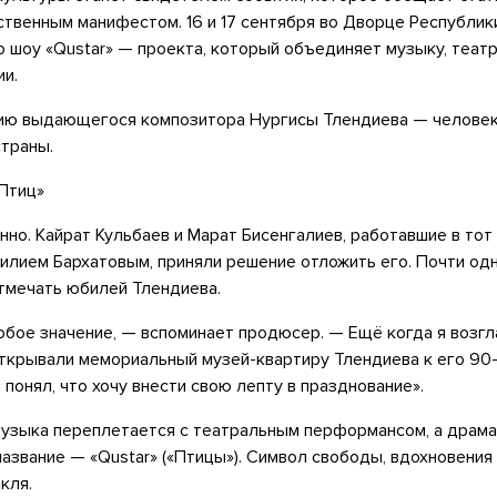
ственным манифестом. 16 и 17 сентября во Дворце Республик
 шоу «Qustar» — проекта, который объединяет музыку, театр
ии.
ию выдающегося композитора Нургисы Тлендиева — человека
страны.
Птиц»
нно. Кайрат Кульбаев и Марат Бисенгалиев, работавшие в тот
илием Бархатовым, приняли решение отложить его. Почти о
отмечать юбилей Тлендиева.
обое значение, — вспоминает продюсер. — Ещё когда я возг
ткрывали мемориальный музей-квартиру Тлендиева к его 90-
 понял, что хочу внести свою лепту в празднование».
 музыка переплетается с театральным перформансом, а драма
название — «Qustar» («Птицы»). Символ свободы, вдохновения
кля.