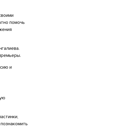
своими
атно помочь
ижения
нгалиева.
 премьеры.
ссию и
кую
астинки,
: познакомить