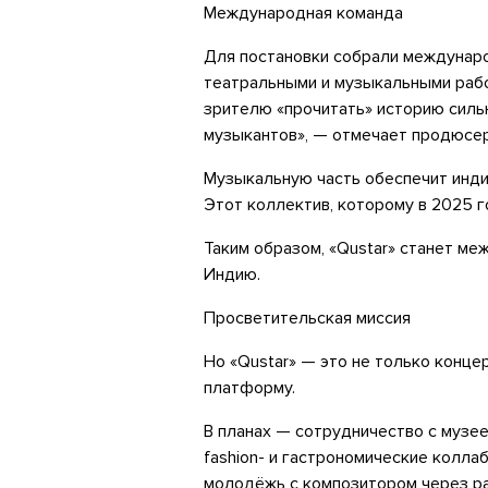
Международная команда
Для постановки собрали междунаро
театральными и музыкальными рабо
зрителю «прочитать» историю сильн
музыкантов», — отмечает продюсер
Музыкальную часть обеспечит инди
Этот коллектив, которому в 2025 г
Таким образом, «Qustar» станет ме
Индию.
Просветительская миссия
Но «Qustar» — это не только конц
платформу.
В планах — сотрудничество с музее
fashion- и гастрономические колла
молодёжь с композитором через р