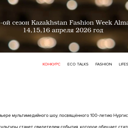
КОНКУРС
ECO TALKS
FASHION
LIFE
мьере мультимедийного шоу, посвящённого 100-летию Нурги
 культуры станет свидетелем события, которое обещает стат