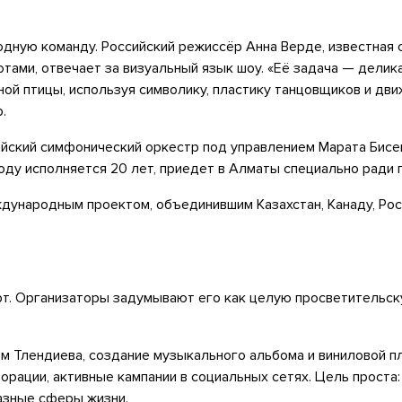
дную команду. Российский режиссёр Анна Верде, известная 
тами, отвечает за визуальный язык шоу. «Её задача — делик
ой птицы, используя символику, пластику танцовщиков и дв
.
йский симфонический оркестр под управлением Марата Бисе
оду исполняется 20 лет, приедет в Алматы специально ради
ждународным проектом, объединившим Казахстан, Канаду, Ро
ерт. Организаторы задумывают его как целую просветительс
м Тлендиева, создание музыкального альбома и виниловой пл
борации, активные кампании в социальных сетях. Цель проста
азные сферы жизни.