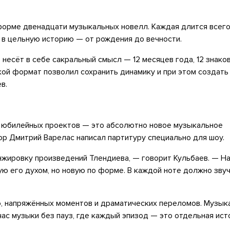
форме двенадцати музыкальных новелл. Каждая длится всег
 в цельную историю — от рождения до вечности.
но несёт в себе сакральный смысл — 12 месяцев года, 12 знако
акой формат позволил сохранить динамику и при этом создать
в.
их юбилейных проектов — это абсолютно новое музыкальное
ор Дмитрий Варелас написал партитуру специально для шоу.
нжировку произведений Тлендиева, — говорит Кульбаев. — Н
ю его духом, но новую по форме. В каждой ноте должно зву
о, напряжённых моментов и драматических переломов. Музык
час музыки без пауз, где каждый эпизод — это отдельная ист