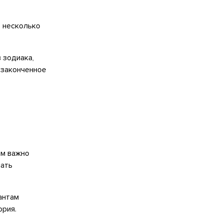
о несколько
в зодиака,
 законченное
ам важно
чать
антам
ория.