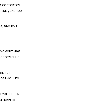
и состоится
, визуальное
, чьё имя
 момент над
дновременно
лавлял
летию. Его
тургия — с
 и полёта