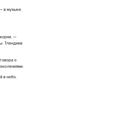
— в музыке,
корни, —
ы. Тлендиев
говора о
поколениями.
й в небо,